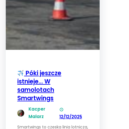
Póki jeszcze
istnieje… W
samolotach
Smartwings
Kacper
Malarz
12/12/2025
Smartwings to czeska linia lotnicza,